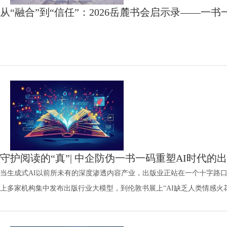
从“融合”到“信任”：2026岳麓书会启示录——一
守护阅读的“真”| 中企防伪一书一码重塑AI时代的
当生成式AI以前所未有的深度渗透内容产业，出版业正站在一个十字路口
上多家机构集中发布出版行业大模型，到伦敦书展上“AI缺乏人类情感火
面：在技术效率与人文连接之间，出版业当如何自处？