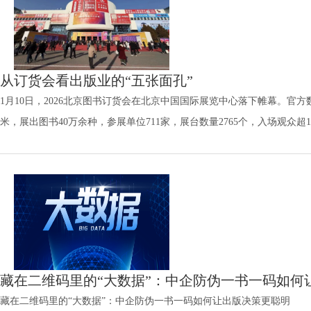
从订货会看出版业的“五张面孔”
1月10日，2026北京图书订货会在北京中国国际展览中心落下帷幕。官
米，展出图书40万余种，参展单位711家，展台数量2765个，入场观众超
多场；馆配区展示新书10万余种，有3000家左右机构参与采购。
藏在二维码里的“大数据”：中企防伪一书一码如何
藏在二维码里的“大数据”：中企防伪一书一码如何让出版决策更聪明